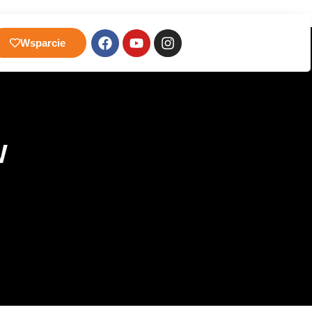
Wsparcie
W