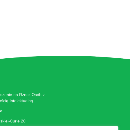
yszenie na Rzecz Osób z
ścią Intelektualną
ie
wskiej-Curie 20
ńskiego 9