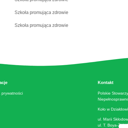
acje
Kontakt
a prywatności
Polskie Stowarz
Niepełnosprawno
Koło w Działdow
ul. Marii Skłodo
ul. T. Boya-Żele