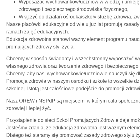
Wyposażać wychowanków/uczniów w wiedzę i umiejęt
zdrowego i bezpiecznego środowiska fizycznego,
Włączyć do działań ośrodka/szkoły służbę zdrowia, zw
Nasze placówki edukacyjne od wielu już lat promują zasady 
ramach zajęć edukacyjnych.
Edukacja zdrowotna stanowi ważny element programu naucz
promujących zdrowy styl życia.
Chcemy w sposób świadomy i wszechstronny wyposażyć wy
własnego zdrowia oraz tworzenia zdrowego i bezpiecznego 
Chcemy, aby nasi wychowankowie/uczniowie nauczyli się dbać
Promocja zdrowia w naszym ośrodku i szkole to wszelkie d
szkolnej. Istotą jest całościowe podejście do promocji zdrow
Nasz OREW i NSPdP są miejscem, w którym cała społeczność
zdrowiej i lepiej żyć.
Przystąpienie do sieci Szkół Promujących Zdrowie daje możl
Jesteśmy zdania, że edukacja zdrowotna jest ważnym elem
Dlatego też staramy się promować zasady zdrowego stylu ży