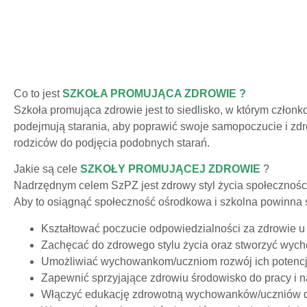
Co to jest
SZKOŁA PROMUJĄCA ZDROWIE ?
Szkoła promująca zdrowie jest to siedlisko, w którym czło
podejmują starania, aby poprawić swoje samopoczucie i zdro
rodziców do podjęcia podobnych starań.
Jakie są cele
SZKOŁY PROMUJĄCEJ ZDROWIE
?
Nadrzędnym celem SzPZ jest zdrowy styl życia społeczności 
Aby to osiągnąć społeczność ośrodkowa i szkolna powinna st
Kształtować poczucie odpowiedzialności za zdrowie u k
Zachęcać do zdrowego stylu życia oraz stworzyć wyc
Umożliwiać wychowankom/uczniom rozwój ich potencjał
Zapewnić sprzyjające zdrowiu środowisko do pracy i n
Włączyć edukację zdrowotną wychowanków/uczniów do