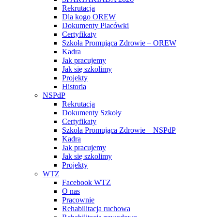
Rekrutacja
Dla kogo OREW
Dokumenty Placówki
Certyfikaty
Szkoła Promująca Zdrowie – OREW
Kadra
Jak pracujemy
Jak się szkolimy
Projekty
Historia
NSPdP
Rekrutacja
Dokumenty Szkoły
Certyfikaty
Szkoła Promująca Zdrowie – NSPdP
Kadra
Jak pracujemy
Jak się szkolimy
Projekty
WTZ
Facebook WTZ
O nas
Pracownie
Rehabilitacja ruchowa