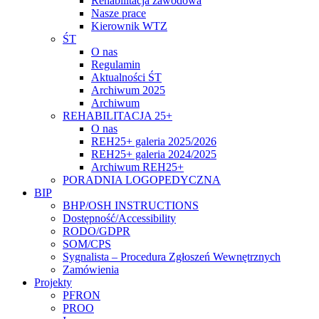
Rehabilitacja zawodowa
Nasze prace
Kierownik WTZ
ŚT
O nas
Regulamin
Aktualności ŚT
Archiwum 2025
Archiwum
REHABILITACJA 25+
O nas
REH25+ galeria 2025/2026
REH25+ galeria 2024/2025
Archiwum REH25+
PORADNIA LOGOPEDYCZNA
BIP
BHP/OSH INSTRUCTIONS
Dostępność/Accessibility
RODO/GDPR
SOM/CPS
Sygnalista – Procedura Zgłoszeń Wewnętrznych
Zamówienia
Projekty
PFRON
PROO