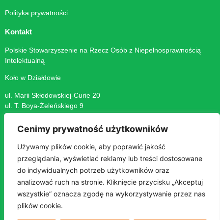
Polityka prywatności
Kontakt
Polskie Stowarzyszenie na Rzecz Osób z Niepełnosprawnością
Intelektualną
Koło w Działdowie
ul. Marii Skłodowskiej-Curie 20
ul. T. Boya-Żeleńskiego 9
13-200 Działdowo
Cenimy prywatność użytkowników
+48 23 697 21 76
zk.dzialdowo@psoni.org.pl
Używamy plików cookie, aby poprawić jakość
przeglądania, wyświetlać reklamy lub treści dostosowane
ADRES DO E-DORĘCZEŃ: AE:PL-23048-60860-AVSSR-25
do indywidualnych potrzeb użytkowników oraz
NIP 571-16-55-979
analizować ruch na stronie. Kliknięcie przycisku „Akceptuj
wszystkie” oznacza zgodę na wykorzystywanie przez nas
plików cookie.