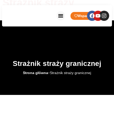
Strażnik straży
granicznej
Wsparcie
Strona główna
Prowadzone Placówki
Strażnik straży granicznej
Strona główna
Strażnik straży granicznej