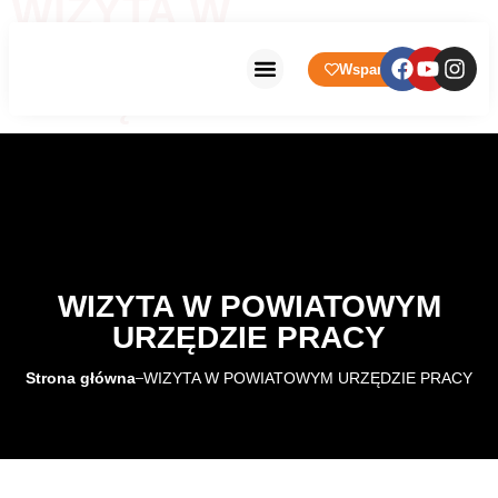
WIZYTA W
POWIATOWYM
Wsparcie
URZĘDZIE PRACY
Strona główna
Prowadzone Placówki
WIZYTA W POWIATOWYM
URZĘDZIE PRACY
Strona główna
WIZYTA W POWIATOWYM URZĘDZIE PRACY