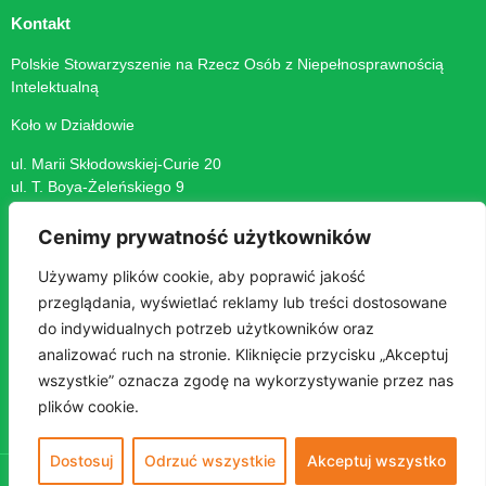
Kontakt
Polskie Stowarzyszenie na Rzecz Osób z Niepełnosprawnością
Intelektualną
Koło w Działdowie
ul. Marii Skłodowskiej-Curie 20
ul. T. Boya-Żeleńskiego 9
13-200 Działdowo
Cenimy prywatność użytkowników
+48 23 697 21 76
zk.dzialdowo@psoni.org.pl
Używamy plików cookie, aby poprawić jakość
przeglądania, wyświetlać reklamy lub treści dostosowane
ADRES DO E-DORĘCZEŃ: AE:PL-23048-60860-AVSSR-25
do indywidualnych potrzeb użytkowników oraz
NIP 571-16-55-979
analizować ruch na stronie. Kliknięcie przycisku „Akceptuj
wszystkie” oznacza zgodę na wykorzystywanie przez nas
plików cookie.
Dostosuj
Odrzuć wszystkie
Akceptuj wszystko
© Copyright 2024 psonidzialdowo.org – All Rights Reserved |
Atwi.pl