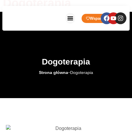
Dogoterapia
Wsparcie
Strona główna
Prowadzone Placówki
Dogoterapia
Strona główna
Dogoterapia